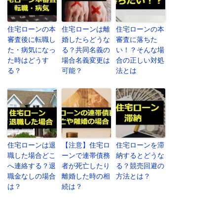
住宅ローンの本
住宅ローンは離
住宅ローンの本
審査後に転職し
婚したらどうな
審査に落ちた
た・病気になっ
る？共同名義の
い！？そんな場
た時はどうす
場合名義変更は
合の正しい対処
る？
可能？
法とは
住宅ローンは退
【注意】住宅ロ
住宅ローンを滞
職した場合どこ
ーンで連帯債務
納するとどうな
へ連絡する？退
者が死亡したり
る？競売回避の
職金なしの場合
離婚した時の相
方法とは？
は？
続は？