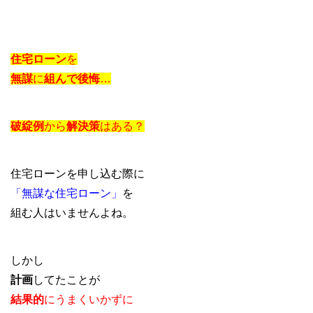
住宅ローン
を
無謀
に
組んで後悔
…
破綻例
から
解決策
はある？
住宅ローンを申し込む際に
「無謀な住宅ローン」
を
組む人はいませんよね。
しかし
計画
してたことが
結果的
にうまくいかずに