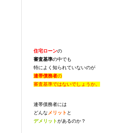
住宅ローン
の
審査基準
の中でも
特によく知られていないのが
連帯債務者
の
審査基準ではないでしょうか。
連帯債務者には
どんな
メリット
と
デメリット
があるのか？