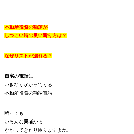
不動産投資
の
勧誘
が
しつこい時
の
良い断り方
は？
なぜリスト
が
漏れる
？
自宅
の
電話
に
いきなりかかってくる
不動産投資の勧誘電話。
断っても
いろんな
業者
から
かかってきたり困りますよね。