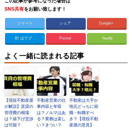
この記事が参考になった場合は
SNS共有
をお願い致します！
ツイート
シェア
Google+
B!
はてブ
Pocket
feedly
よく一緒に読まれる記事
【現役不動産屋
不動産営業の仕
不動産は大手か
が解説】賃貸の
事内容と年収
地元どっちに就
管理費の相場
は？ノルマはあ
職・転職すべ
は？値下げ交渉
る？業務は楽し
き？【現役不動
は可能？
い？きつい？
産屋の意見】